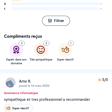
2
-
1
-
Filtrer
Compliments reçus
3
2
1
Expert dans son
Très sympathique
Super réactif
domaine
5/5
Arno R.
posté le 14 mars 2026
Assistance informatique
sympathique et tres professionnel a recommander
Super réactif