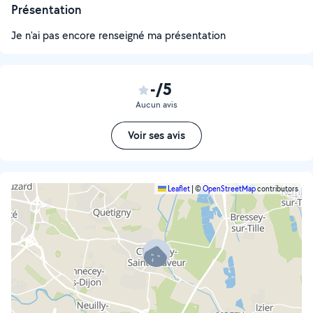
Présentation
Je n'ai pas encore renseigné ma présentation
-/5
Aucun avis
Voir ses avis
Leaflet
|
©
OpenStreetMap
contributors