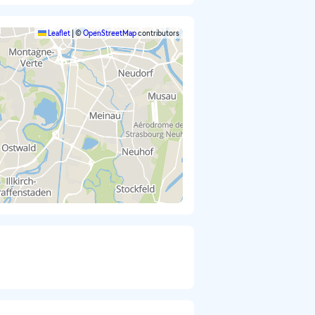
Leaflet
|
©
OpenStreetMap
contributors