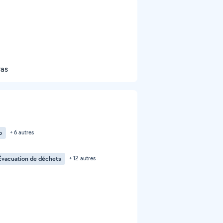
ras
o
+ 6 autres
Évacuation de déchets
+ 12 autres