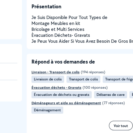
Présentation
Je Suis Disponible Pour Tout Types de
Montage Meubles en kit
Bricolage et Multi Services
Èvacuation Déchets- Gravats
Je Peux Vous Aider Si Vous Avez Besoin De Gros B
Répond à vos demandes de
Livraison - Transport de colis
(194 réponses)
Livraison de colis
Transport de colis
Transport de frig
Évacuation déchets - Gravats
(100 réponses)
Évacuation de déchets ou gravats
Débarras de cave
Déménageurs et aide au déménagement
(77 réponses)
Déménagement
Voir tout