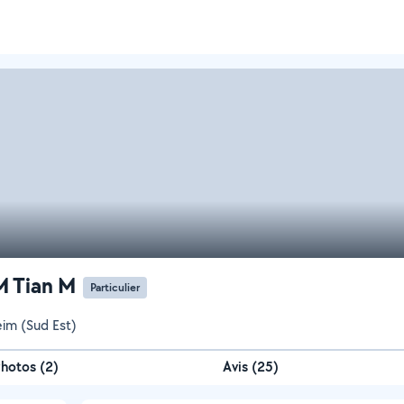
M Tian M
Particulier
eim (Sud Est)
Photos
(
2
)
Avis (25)