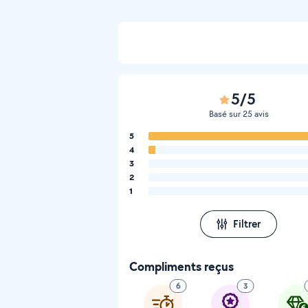
5/5
Basé sur 25 avis
5
4
3
2
1
Filtrer
Compliments reçus
6
3