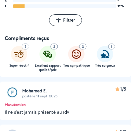
2
-
1
11%
Filtrer
Compliments reçus
3
2
2
1
Super réactif
Excellent rapport
Très sympathique
Très soigneux
qualité/prix
1/5
Mohamed E.
posté le 11 sept. 2025
Manutention
Il ne s'est jamais présenté au rdv