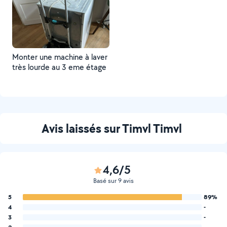
Monter une machine à laver
très lourde au 3 eme étage
Avis laissés sur Timvl Timvl
4,6/5
Basé sur 9 avis
5
89%
4
-
3
-