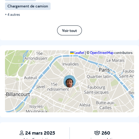
Chargement de camion
+ 4 autres
Voir tout
Leaflet
|
©
OpenStreetMap
contributors
24 mars 2025
260