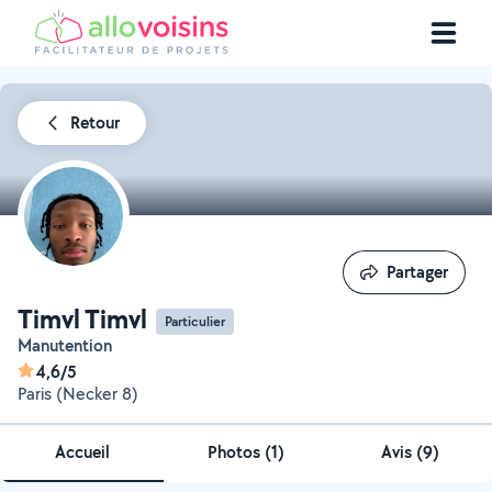
Retour
Partager
Partager
Timvl Timvl
Particulier
Manutention
4,6/5
Paris (Necker 8)
Accueil
Photos
(
1
)
Avis (9)