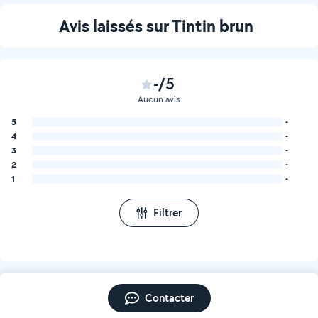
Avis laissés sur Tintin brun
-/5
Aucun avis
5
-
4
-
3
-
2
-
1
-
Filtrer
Contacter