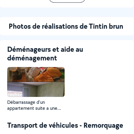
Photos de réalisations de Tintin brun
Déménageurs et aide au
déménagement
Débarrassage d'un
appartement suite a une
succetion mise en
decheterie et don aux
Transport de véhicules - Remorquage
associations