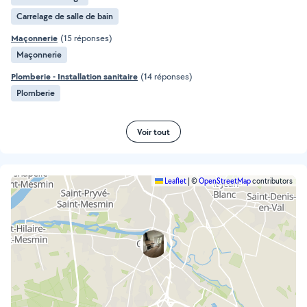
Carrelage de salle de bain
Maçonnerie
(15 réponses)
Maçonnerie
Plomberie - Installation sanitaire
(14 réponses)
Plomberie
Voir tout
Leaflet
|
©
OpenStreetMap
contributors