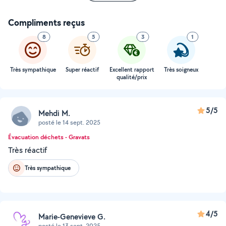
Compliments reçus
8
5
3
1
Très sympathique
Super réactif
Excellent rapport
Très soigneux
qualité/prix
5/5
Mehdi M.
posté le 14 sept. 2025
Évacuation déchets - Gravats
Très réactif
Très sympathique
4/5
Marie-Genevieve G.
posté le 13 sept. 2025