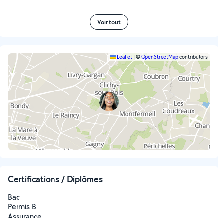
Voir tout
Leaflet
|
©
OpenStreetMap
contributors
Certifications / Diplômes
Bac
Permis B
Assurance