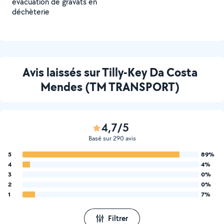
évacuation de gravats en
déchèterie
Avis laissés sur Tilly-Key Da Costa
Mendes (TM TRANSPORT)
4,7/5
Basé sur 290 avis
5
89%
4
4%
3
0%
2
0%
1
7%
Filtrer