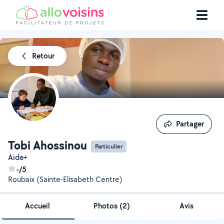
Retour
Partager
Partager
Tobi Ahossinou
Particulier
Aide+
-/5
Roubaix (Sainte-Elisabeth Centre)
Accueil
Photos
(
2
)
Avis