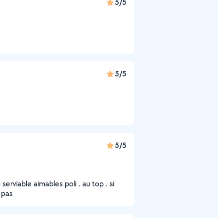
5/5
5/5
5/5
erviable aimables poli . au top . si
 pas