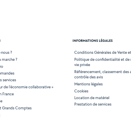
N
INFORMATIONS LÉGALES
-nous ?
Conditions Générales de Vente et 
 marche ?
Politique de confidentialité et de
vie privée
ro
Référencement, classement des 
demandes
contrôle des avis
 services
Mentions légales
tur de l'économie collaborative »
Cookies
en France
Location de matériel
se
Prestation de services
 et Grands Comptes
t