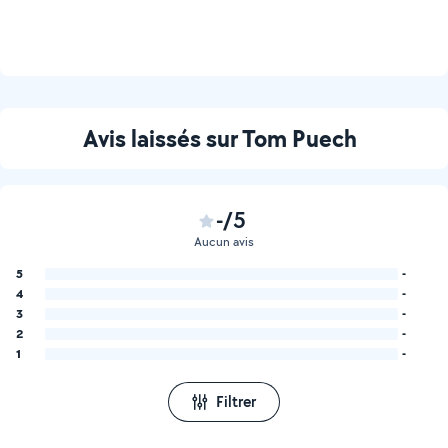
Avis laissés sur Tom Puech
-/5
Aucun avis
5
-
4
-
3
-
2
-
1
-
Filtrer