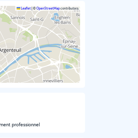
Leaflet
|
©
OpenStreetMap
contributors
iment professionnel