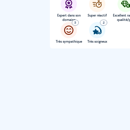
Expert dans son
Super réactif
Excellent r
domaine
qualité/p
5
2
Très sympathique
Très soigneux