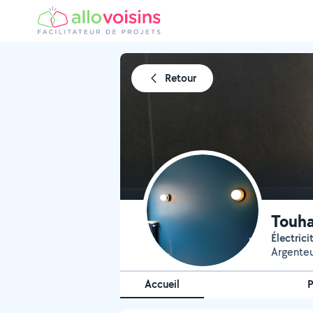
Retour
Touha
Électric
Argenteu
Accueil