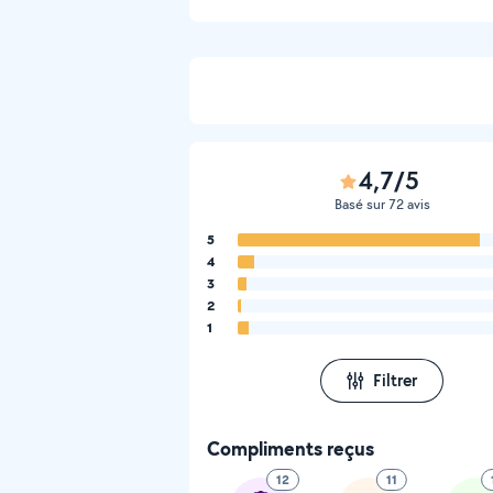
4,7/5
Basé sur 72 avis
5
4
3
2
1
Filtrer
Compliments reçus
12
11