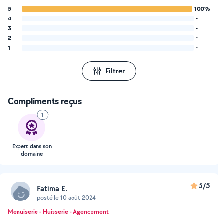
5
100%
4
-
3
-
2
-
1
-
Filtrer
Compliments reçus
1
Expert dans son
domaine
5/5
Fatima E.
posté le 10 août 2024
Menuiserie - Huisserie - Agencement