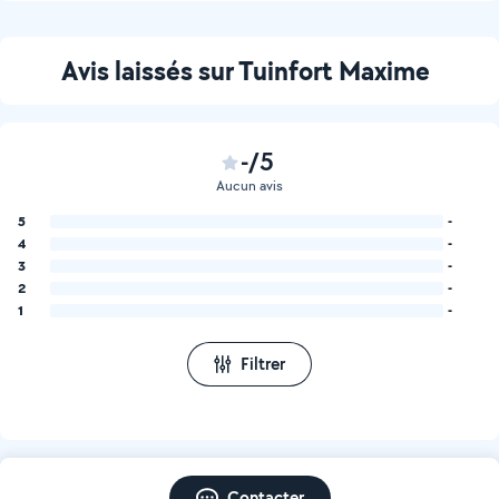
Avis laissés sur Tuinfort Maxime
-/5
Aucun avis
5
-
4
-
3
-
2
-
1
-
Filtrer
Contacter