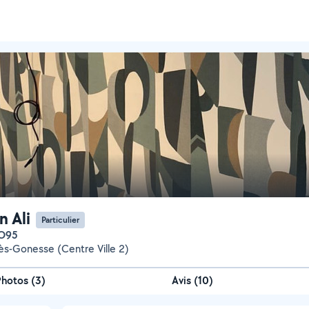
 Ali
Particulier
1O95
ès-Gonesse (Centre Ville 2)
Photos
(
3
)
Avis (10)