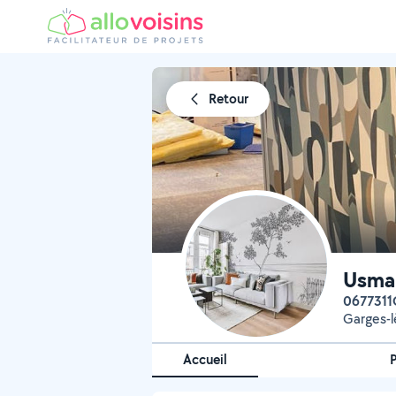
Retour
Usman
067731
Garges-l
Accueil