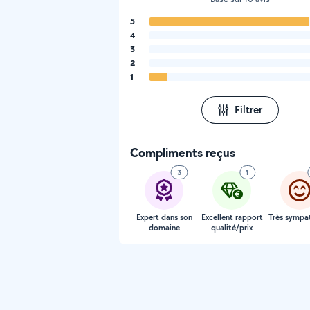
5
4
3
2
1
Filtrer
Compliments reçus
3
1
Expert dans son
Excellent rapport
Très sympa
domaine
qualité/prix