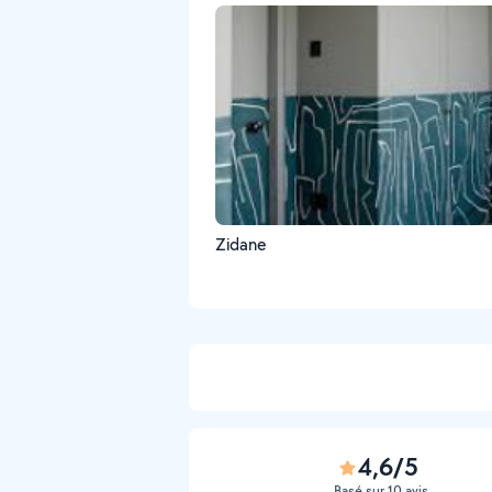
Zidane
4,6/5
Basé sur 10 avis