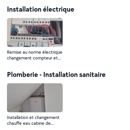
Installation électrique
Remise au norme électrique
changement compteur et
petit dépannage électrique
(prise interrupteur
Plomberie - Installation sanitaire
changement balon eau
chaude
Installation et changement
chauffe eau cabine de
douche et WC