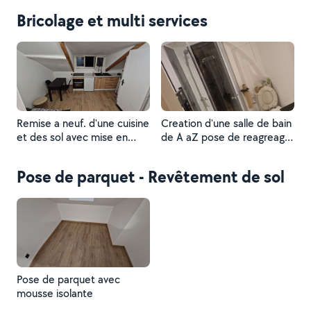
Bricolage et multi services
Remise a neuf. d'une cuisine
Creation d'une salle de bain
et des sol avec mise en
de A aZ pose de reagreage
peinture et installation du
pose de carrelage création
mobilier
des évacuation pose de
Pose de parquet - Revêtement de sol
douche et WC
Pose de parquet avec
mousse isolante