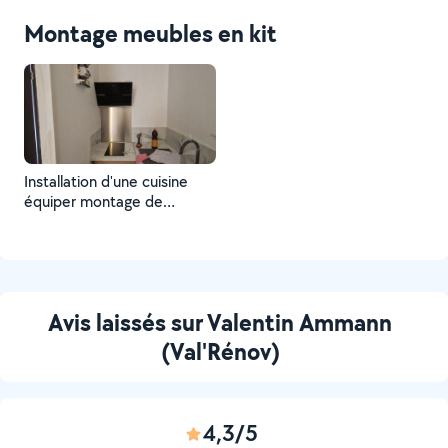
Montage meubles en kit
Installation d'une cuisine
équiper montage de
meuble installation et
assemblage plan de cuisine
et crédence installation
d'éléments électriques (four
plaque de cuisson hotte )
Avis laissés sur Valentin Ammann
(Val'Rénov)
4,3/5