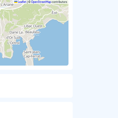
Leaflet
|
©
OpenStreetMap
contributors