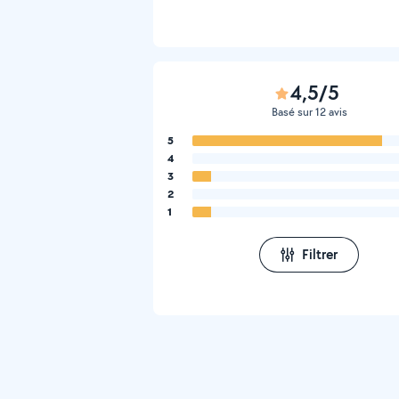
4,5/5
Basé sur 12 avis
5
4
3
2
1
Filtrer