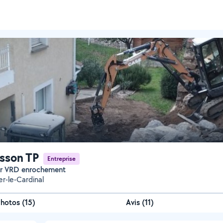
sson TP
Entreprise
ier VRD enrochement
r-le-Cardinal
Photos
(
15
)
Avis (11)