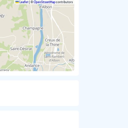
Leaflet
|
©
OpenStreetMap
contributors