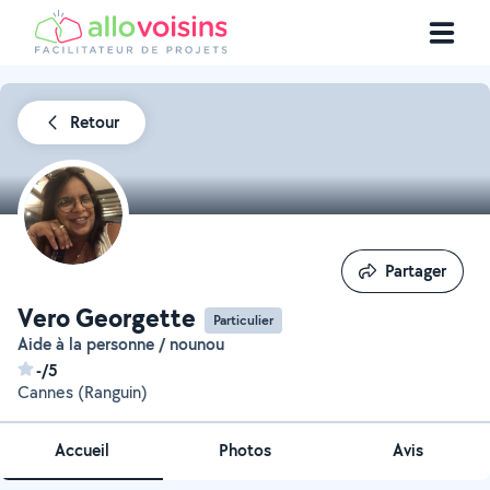
Retour
Partager
Partager
Vero Georgette
Particulier
Aide à la personne / nounou
-/5
Cannes (Ranguin)
Accueil
Photos
Avis