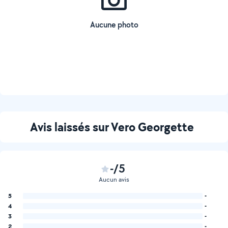
Aucune photo
Avis laissés sur Vero Georgette
-/5
Aucun avis
5
-
4
-
3
-
2
-