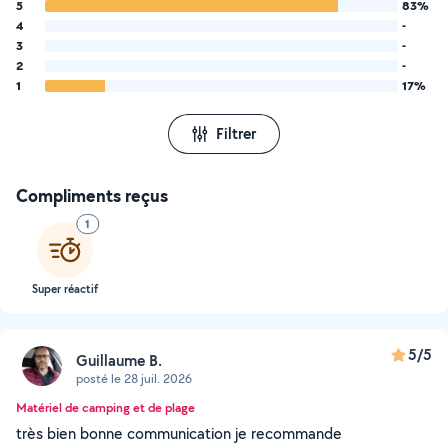
5
83%
4
-
3
-
2
-
1
17%
Filtrer
Compliments reçus
1
Super réactif
5/5
Guillaume B.
posté le 28 juil. 2026
Matériel de camping et de plage
très bien bonne communication je recommande