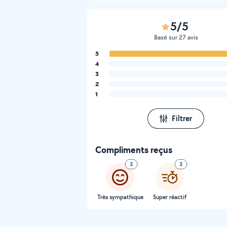
5/5
Basé sur 27 avis
5
4
3
2
1
Filtrer
Compliments reçus
3
3
Très sympathique
Super réactif