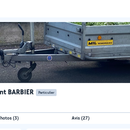
nt BARBIER
Particulier
Photos
(
3
)
Avis (27)