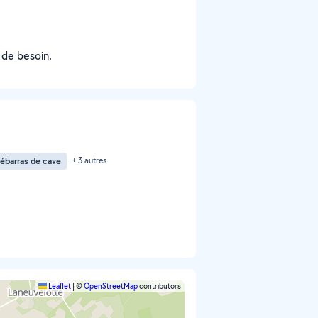
 de besoin.
ébarras de cave
+ 3 autres
Leaflet
|
©
OpenStreetMap
contributors