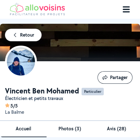
Retour
Partager
Partager
Vincent Ben Mohamed
Particulier
Électricien et petits travaux
5/5
La Balme
Accueil
Photos
(
3
)
Avis (28)