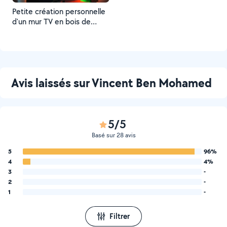
Petite création personnelle
d'un mur TV en bois de
palette avec incrustation de
led a l'arrière et tablettes
en bois.
Avis laissés sur Vincent Ben Mohamed
5/5
Basé sur 28 avis
5
96%
4
4%
3
-
2
-
1
-
Filtrer