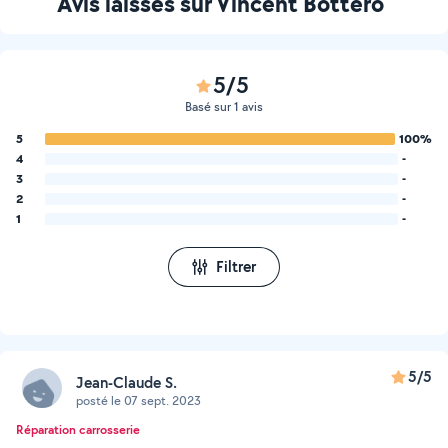
Avis laissés sur Vincent Bottero
5/5
Basé sur 1 avis
5
100%
4
-
3
-
2
-
1
-
Filtrer
5/5
Jean-Claude S.
posté le 07 sept. 2023
Réparation carrosserie