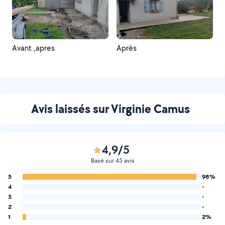
Avant ,apres
Après
Avis laissés sur Virginie Camus
4,9/5
Basé sur 45 avis
5
98%
4
-
3
-
2
-
1
2%