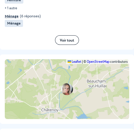
+ 1 autre
Ménage
(6 réponses)
Ménage
Voir tout
Leaflet
|
©
OpenStreetMap
contributors