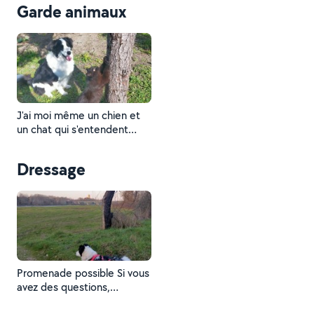
Garde animaux
J'ai moi même un chien et
un chat qui s'entendent
bien. je peux garder vos
animaux mais à votre
Dressage
domicile.
Promenade possible Si vous
avez des questions,
n'hésitez pas.