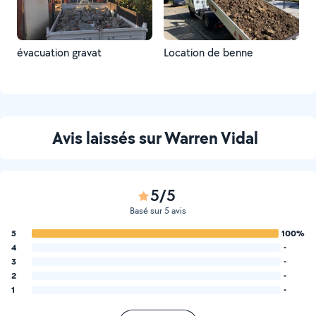
évacuation gravat
Location de benne
Avis laissés sur Warren Vidal
5/5
Basé sur 5 avis
5
100%
4
-
3
-
2
-
1
-