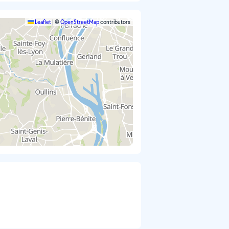
Leaflet
|
©
OpenStreetMap
contributors