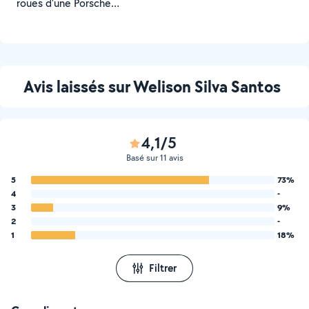
roues d'une Porsche
Panamera
Avis laissés sur Welison Silva Santos
4,1/5
Basé sur 11 avis
5
73%
4
-
3
9%
2
-
1
18%
Filtrer