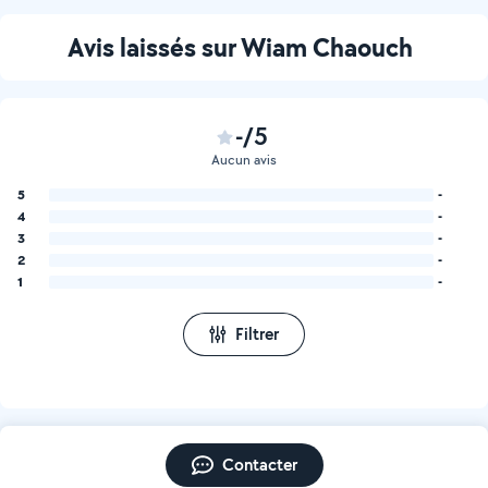
Avis laissés sur Wiam Chaouch
-/5
Aucun avis
5
-
4
-
3
-
2
-
1
-
Filtrer
Contacter