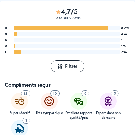
4,7/5
Basé sur 92 avis
5
89%
4
3%
3
-
2
1%
1
7%
Filtrer
Compliments reçus
12
10
8
3
Super réactif
Très sympathique
Excellent rapport
Expert dans son
qualité/prix
domaine
3