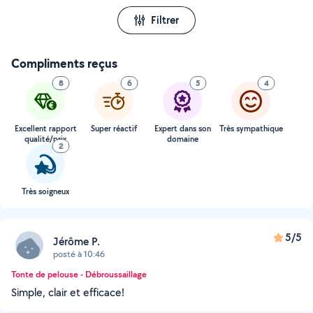
Filtrer
Compliments reçus
8
6
5
4
Excellent rapport
Super réactif
Expert dans son
Très sympathique
qualité/prix
domaine
2
Très soigneux
5/5
Jérôme P.
posté à 10:46
Tonte de pelouse - Débroussaillage
Simple, clair et efficace!