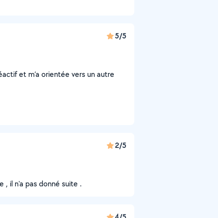
5/5
éactif et m’a orientée vers un autre
2/5
 il n'a pas donné suite .
4/5