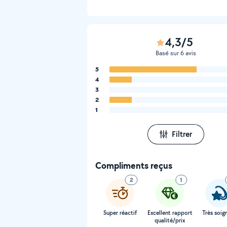
4,3/5
Basé sur 6 avis
5
4
3
2
1
Filtrer
Compliments reçus
2
1
Super réactif
Excellent rapport
Très soig
qualité/prix