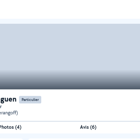
uguen
Particulier
r
erangoff)
Photos
(
4
)
Avis (6)