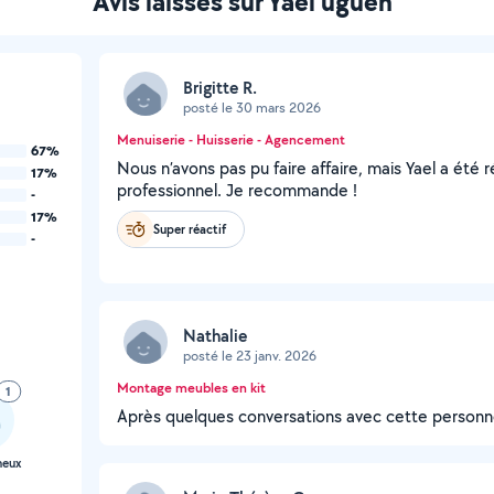
Avis laissés sur Yael uguen
Brigitte R.
posté le 30 mars 2026
Menuiserie - Huisserie - Agencement
67%
Nous n’avons pas pu faire affaire, mais Yael a été r
17%
professionnel. Je recommande !
-
17%
Super réactif
-
Nathalie
posté le 23 janv. 2026
Montage meubles en kit
1
Après quelques conversations avec cette personne ,
neux