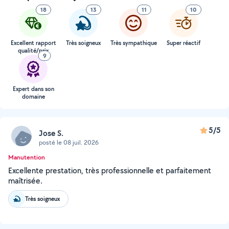
18
13
11
10
Excellent rapport
Très soigneux
Très sympathique
Super réactif
qualité/prix
9
Expert dans son
domaine
5/5
Jose S.
posté le 08 juil. 2026
Manutention
Excellente prestation, très professionnelle et parfaitement
maîtrisée.
Très soigneux