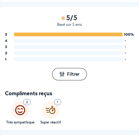
5/5
Basé sur 5 avis
5
100%
4
-
3
-
2
-
1
-
Filtrer
Compliments reçus
2
1
Très sympathique
Super réactif