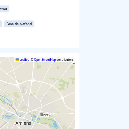
trou
Pose de plafond
Leaflet
|
©
OpenStreetMap
contributors