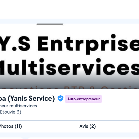
ba (Yanis Service)
Auto-entrepreneur
eneur multiservices
Etouvie 3)
Photos
(
11
)
Avis (2)