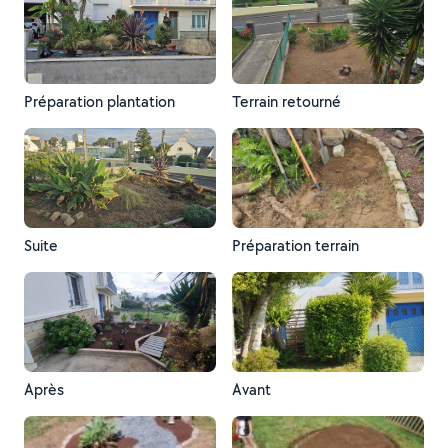
Préparation plantation
Terrain retourné
Suite
Préparation terrain
Après
Avant