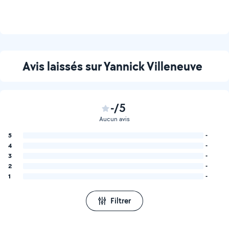
Avis laissés sur Yannick Villeneuve
-/5
Aucun avis
5
-
4
-
3
-
2
-
1
-
Filtrer