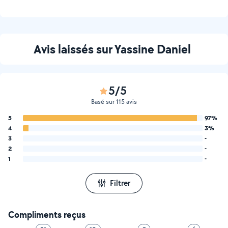
Avis laissés sur Yassine Daniel
5/5
Basé sur 115 avis
5
97%
4
3%
3
-
2
-
1
-
Filtrer
Compliments reçus