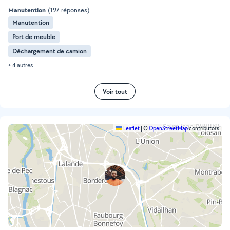
Manutention
(197 réponses)
Manutention
Port de meuble
Déchargement de camion
+ 4 autres
Voir tout
Leaflet
|
©
OpenStreetMap
contributors