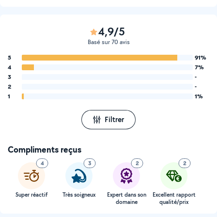
4,9/5
Basé sur 70 avis
5
91%
4
7%
3
-
2
-
1
1%
Filtrer
Compliments reçus
4
3
2
2
Super réactif
Très soigneux
Expert dans son
Excellent rapport
domaine
qualité/prix