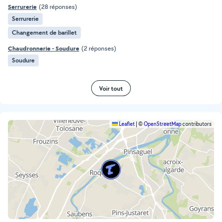
Serrurerie
(28 réponses)
Serrurerie
Changement de barillet
Chaudronnerie - Soudure
(2 réponses)
Soudure
Voir tout
Leaflet
|
©
OpenStreetMap
contributors