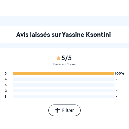
Avis laissés sur Yassine Ksontini
5/5
Basé sur 1 avis
5
100%
4
-
3
-
2
-
1
-
Filtrer