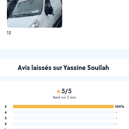
12
Avis laissés sur Yassine Souilah
5/5
Basé sur 3 avis
5
100%
4
-
3
-
2
-