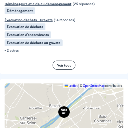
Déménageurs et aide au déménagement
(25 réponses)
Déménagement
Évacuation déchets - Gravats
(14 réponses)
Évacuation de déchets
Évacuation d'encombrants
Évacuation de déchets ou gravats
+ 2 autres
Voir tout
Leaflet
|
©
OpenStreetMap
contributors