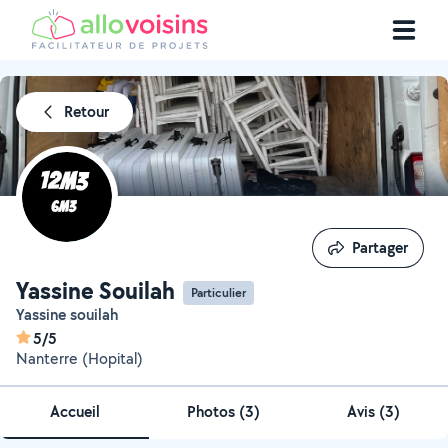
Retour
Partager
Partager
Yassine Souilah
Particulier
Yassine souilah
5/5
Nanterre (Hopital)
Accueil
Photos
(
3
)
Avis (3)