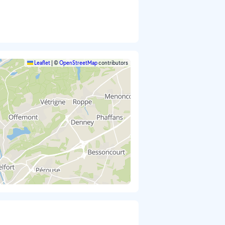
Leaflet
|
©
OpenStreetMap
contributors