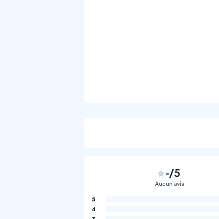
-/5
Aucun avis
5
4
3