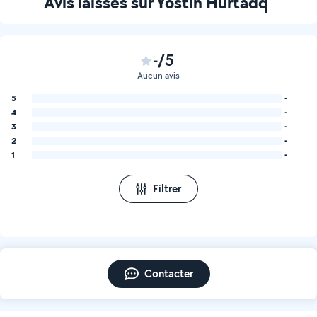
Avis laissés sur Yostin Hurtadq
-/5
Aucun avis
5
-
4
-
3
-
2
-
1
-
Filtrer
Contacter