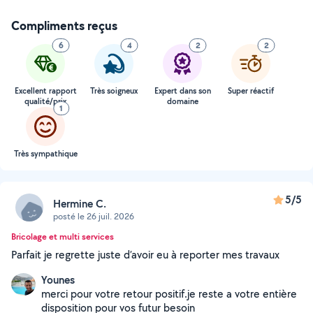
Compliments reçus
6
4
2
2
Excellent rapport
Très soigneux
Expert dans son
Super réactif
qualité/prix
domaine
1
Très sympathique
5/5
Hermine C.
posté le 26 juil. 2026
Bricolage et multi services
Parfait je regrette juste d’avoir eu à reporter mes travaux
Younes
merci pour votre retour positif.je reste a votre entière
disposition pour vos futur besoin