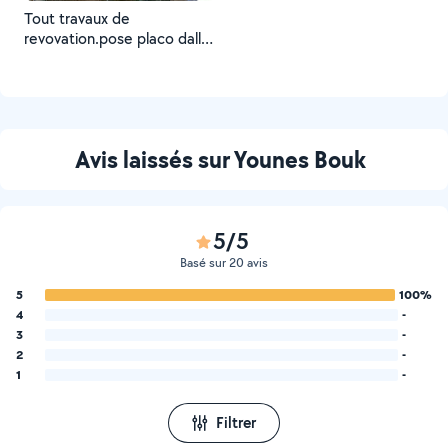
Tout travaux de
revovation.pose placo dalle
de sol faience.
Avis laissés sur Younes Bouk
5/5
Basé sur 20 avis
5
100%
4
-
3
-
2
-
1
-
Filtrer