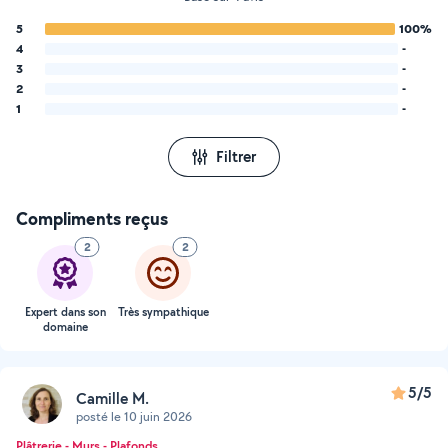
5
100%
4
-
3
-
2
-
1
-
Filtrer
Compliments reçus
2
2
Expert dans son
Très sympathique
domaine
5/5
Camille M.
posté le 10 juin 2026
Plâtrerie - Murs - Plafonds