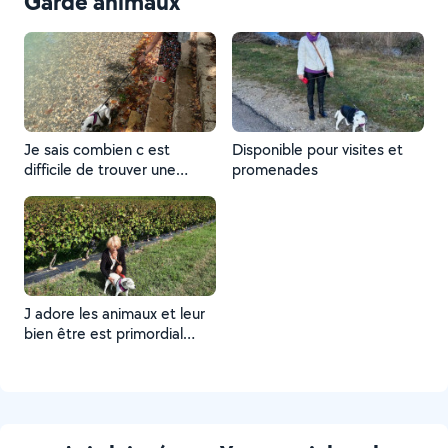
Garde animaux
Je sais combien c est
Disponible pour visites et
difficile de trouver une
promenades
personne pour s occuper de
nos animaux quand on s
absente .je suis à la retraite
et disponible
J adore les animaux et leur
bien être est primordial
pour moi