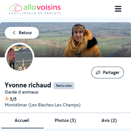
Retour
Partager
Partager
Yvonne richaud
Particulier
Garde d animaux
5/5
Montélimar (Les Blaches-Les Champs)
Accueil
Photos
(
3
)
Avis (2)