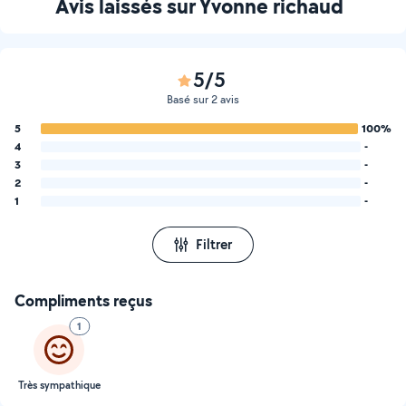
Avis laissés sur Yvonne richaud
5/5
Basé sur 2 avis
5
100%
4
-
3
-
2
-
1
-
Filtrer
Compliments reçus
1
Très sympathique