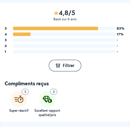
4,8/5
Basé sur 6 avis
5
83%
4
17%
3
-
2
-
1
-
Filtrer
Compliments reçus
3
2
Super réactif
Excellent rapport
qualité/prix