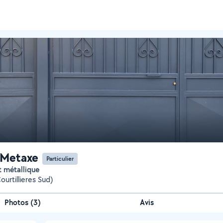
 Metaxe
Particulier
t métallique
ourtillieres Sud)
Photos
(
3
)
Avis