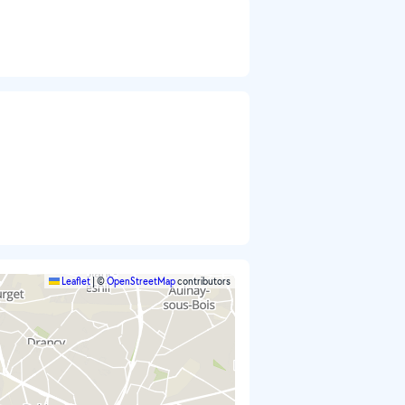
Leaflet
|
©
OpenStreetMap
contributors