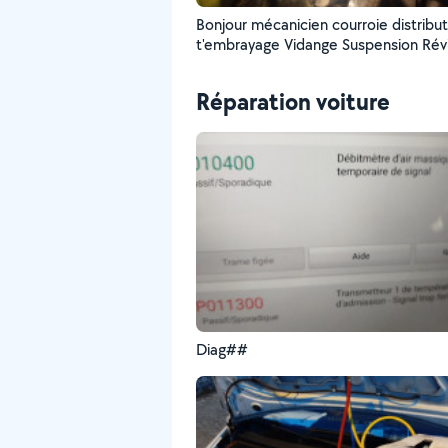
Bonjour mécanicien courroie distribution Qui
t'embrayage Vidange Suspension Révision
moteur Soyez
bienvenue....,....,.0748699859#dz#
Réparation voiture
Diag##