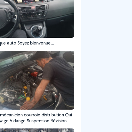
ue auto Soyez bienvenue...
n courroie distribution Qui
ension Révision