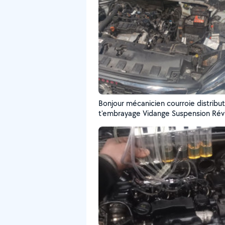
Bonjour mécanicien courroie distribution Qui
t'embrayage Vidange Suspension Révision
moteur Soyez bienvenue....,....,.??06 34 16 27
66??