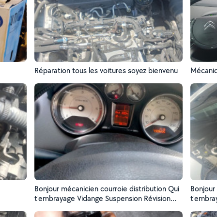
Réparation tous les voitures soyez bienvenu
Mécaniq
Bonjour mécanicien courroie distribution Qui
Bonjour mécanicie
t'embrayage Vidange Suspension Révision
t'embrayage Vidange Susp
moteur Soyez bienvenue....,....,.????
moteur Soyez bienvenue....,....,.??06 34 16 27