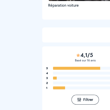
Réparation voiture
4,1/5
Basé sur 16 avis
5
4
3
2
1
Filtrer