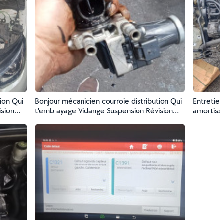
66??
Bonjour mécanicien courroie distribution Qui
Entreti
t'embrayage Vidange Suspension Révision
amortiss
moteur Soyez bienvenue....,....,.???
diagnos