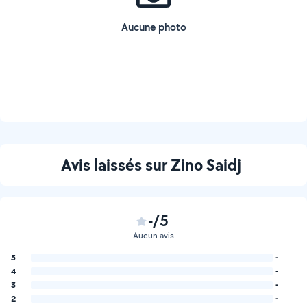
Aucune photo
Avis laissés sur Zino Saidj
-/5
Aucun avis
5
-
4
-
3
-
2
-