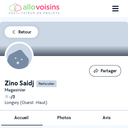
Retour
Partager
Partager
Zino Saidj
Particulier
Magasinier
-/5
Longwy (Ouest -Haut)
Accueil
Photos
Avis